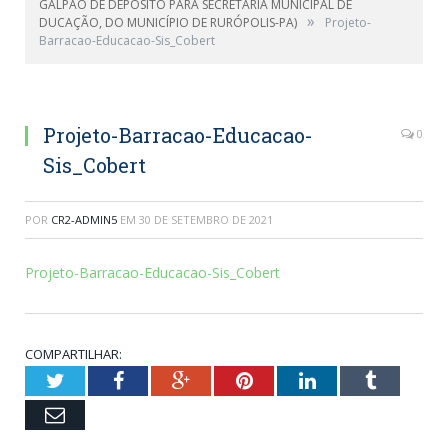
GALPÃO DE DEPÓSITO PARA SECRETARIA MUNICIPAL DE
»
DUCAÇÃO, DO MUNICÍPIO DE RURÓPOLIS-PA)
Projeto-
Barracao-Educacao-Sis_Cobert
Projeto-Barracao-Educacao-
0
Sis_Cobert
POR
CR2-ADMIN5
EM
30 DE SETEMBRO DE 2021
Projeto-Barracao-Educacao-Sis_Cobert
COMPARTILHAR:
Twitter
Facebook
Google+
Pinterest
LinkedIn
Tumblr
Email