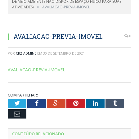
DE MEIO AMBIENTE NÃO DISPOR DE ESPAÇO FISICO PARA SUAS
»
ATIVIDADES)
AVALIACAO-PREVIA-IMOVEL
AVALIACAO-PREVIA-IMOVEL
0
POR
CR2-ADMIN5
EM
30 DE SETEMBRO DE 2021
AVALIACAO-PREVIA-IMOVEL
COMPARTILHAR:
Twitter
Facebook
Google+
Pinterest
LinkedIn
Tumblr
Email
CONTEÚDO RELACIONADO