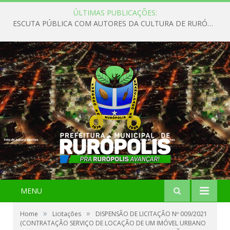
ÚLTIMAS PUBLICAÇÕES:
ESCUTA PÚBLICA COM AUTORES DA CULTURA DE RURÓPOLIS
MENU
»
»
Home
Licitações
DISPENSÃO DE LICITAÇÃO Nº 009/2021
(CONTRATAÇÃO SERVIÇO DE LOCAÇÃO DE UM IMÓVEL URBANO