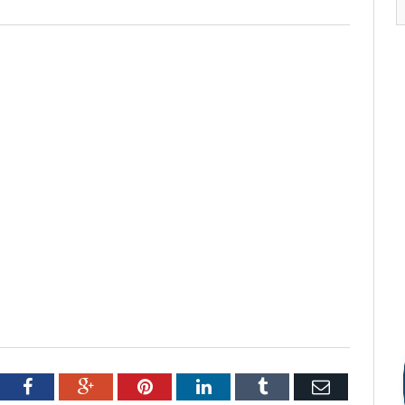
tter
Facebook
Google+
Pinterest
LinkedIn
Tumblr
Email