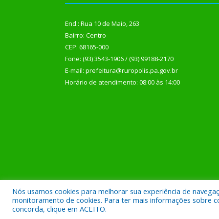
End.: Rua 10 de Maio, 263
Bairro: Centro
CEP: 68165-000
Fone: (93) 3543-1906 / (93) 99188-2170
E-mail: prefeitura@ruropolis.pa.gov.br
Horário de atendimento: 08:00 às 14:00
Nós usamos cookies para melhorar sua experiência de navegação
Todos os direitos reservados a Prefeitura Municipal
monitoramento de cookies. Para ter mais informações sobre como
concorda, clique em ACEITO.