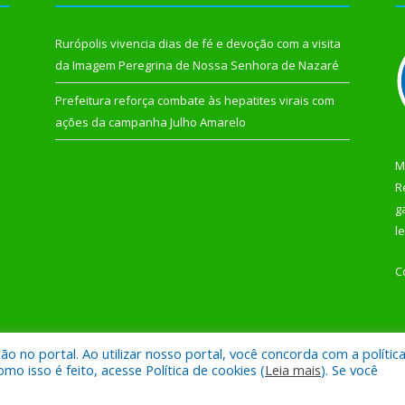
Rurópolis vivencia dias de fé e devoção com a visita
da Imagem Peregrina de Nossa Senhora de Nazaré
Prefeitura reforça combate às hepatites virais com
ações da campanha Julho Amarelo
M
R
g
l
C
 no portal. Ao utilizar nosso portal, você concorda com a polític
 de Rurópolis.
Mapa do Si
 isso é feito, acesse Política de cookies (
Leia mais
). Se você