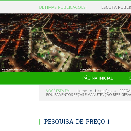
ÚLTIMAS PUBLICAÇÕES:
ESCUTA PÚBLI
PÁGINA INICIAL
O
»
»
VOCÊ ESTÁ EM:
Home
Licitações
PREGÃ
EQUIPAMENTOS PEÇAS E MANUTENÇÃO REFRIGERA
PESQUISA-DE-PREÇO-1