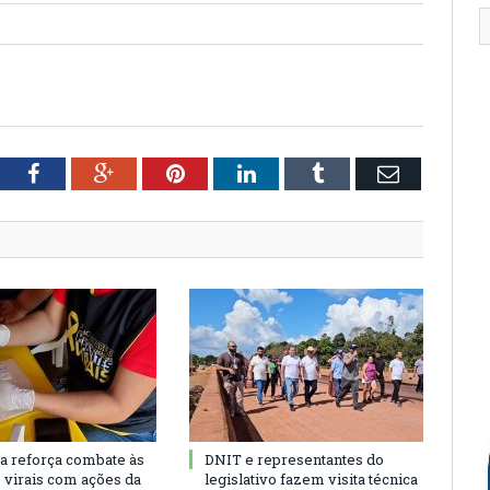
tter
Facebook
Google+
Pinterest
LinkedIn
Tumblr
Email
ra reforça combate às
DNIT e representantes do
s virais com ações da
legislativo fazem visita técnica