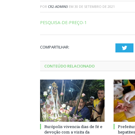
POR
CR2-ADMIN3
EM
30 DE SETEMBRO DE 2021
PESQUISA-DE-PREÇO-1
COMPARTILHAR:
Twi
CONTEÚDO RELACIONADO
Rurópolis vivencia dias de fé e
Prefeitu
devoção com a visita da
hepatite