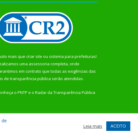
uito mais que
criar site
ou
sistema para prefeituras
!
ealizamos uma
assessoria
completa, onde
arantimos em contrato que todas as exigências das
eis de transparência pública
serão atendidas.
onheça o
PNTP
e o
Radar da Transparência Pública
a de
te
Acessar Área Administrativa
Acessar Webmail
ACEITO
Leia mais