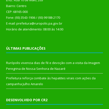
End.: Rua 10 de Maio, 263
Bairro: Centro
CEP: 68165-000
Fone: (93) 3543-1906 / (93) 99188-2170
E-mail: prefeitura@ruropolis.pa.gov.br
Horário de atendimento: 08:00 às 14:00
ÚLTIMAS PUBLICAÇÕES
Rurópolis vivencia dias de fé e devoção com a visita da Imagem
Peregrina de Nossa Senhora de Nazaré
Prefeitura reforça combate às hepatites virais com ações da
campanha Julho Amarelo
DESENVOLVIDO POR CR2