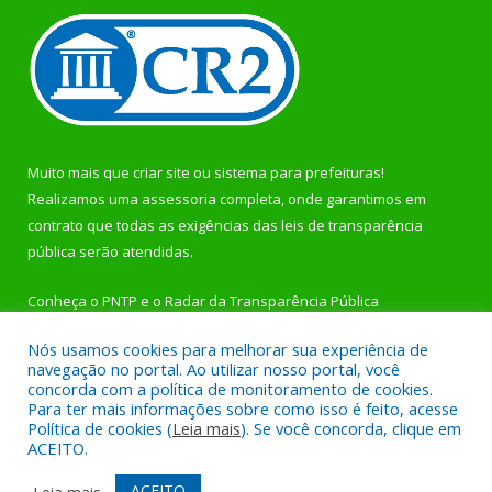
Muito mais que
criar site
ou
sistema para prefeituras
!
Realizamos uma
assessoria
completa, onde garantimos em
contrato que todas as exigências das
leis de transparência
pública
serão atendidas.
Conheça o
PNTP
e o
Radar da Transparência Pública
Nós usamos cookies para melhorar sua experiência de
navegação no portal. Ao utilizar nosso portal, você
concorda com a política de monitoramento de cookies.
Para ter mais informações sobre como isso é feito, acesse
Todos os direitos reservados a Prefeitura Municipal de
Política de cookies (
Leia mais
). Se você concorda, clique em
Rurópolis.
ACEITO.
Mapa do Site
Acessar Área Administrativa
ACEITO
Leia mais