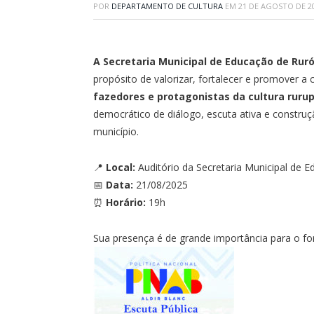
POR
DEPARTAMENTO DE CULTURA
EM
21 DE AGOSTO DE 2
A Secretaria Municipal de Educação de Ruró
propósito de valorizar, fortalecer e promover a c
fazedores e protagonistas da cultura ruru
democrático de diálogo, escuta ativa e construç
município.
📍
Local:
Auditório da Secretaria Municipal de 
📅
Data:
21/08/2025
⏰
Horário:
19h
Sua presença é de grande importância para o for