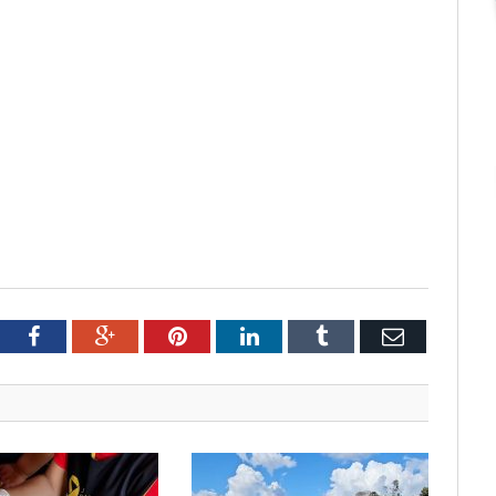
tter
Facebook
Google+
Pinterest
LinkedIn
Tumblr
Email