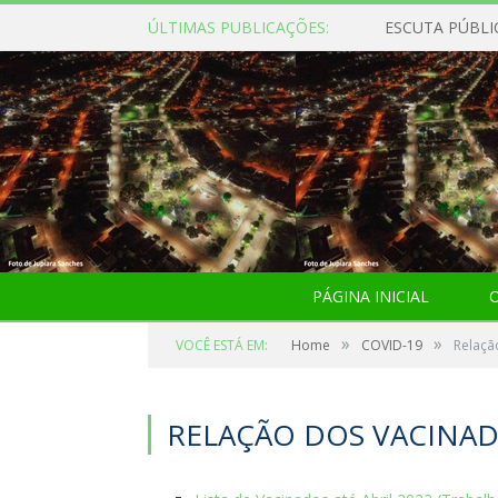
ÚLTIMAS PUBLICAÇÕES:
ESCUTA PÚBLI
PÁGINA INICIAL
O
»
»
VOCÊ ESTÁ EM:
Home
COVID-19
Relaçã
RELAÇÃO DOS VACINA