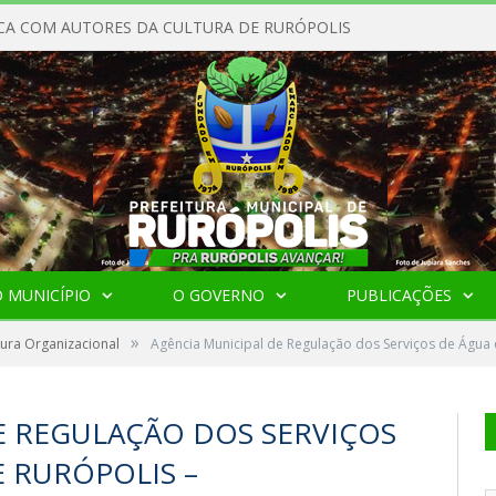
CA COM AUTORES DA CULTURA DE RURÓPOLIS
 MUNICÍPIO
O GOVERNO
PUBLICAÇÕES
»
tura Organizacional
Agência Municipal de Regulação dos Serviços de Água
E REGULAÇÃO DOS SERVIÇOS
E RURÓPOLIS –