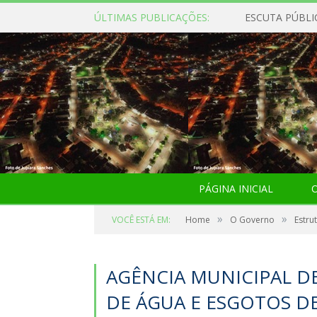
ÚLTIMAS PUBLICAÇÕES:
ESCUTA PÚBLI
PÁGINA INICIAL
O
»
»
VOCÊ ESTÁ EM:
Home
O Governo
Estru
AGÊNCIA MUNICIPAL D
DE ÁGUA E ESGOTOS D