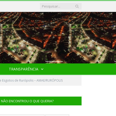
TRANSPARÊNCIA
 e Esgotos de Rurópolis – AMAE/RURÓPOLIS
NÃO ENCONTROU O QUE QUERIA?