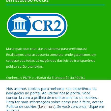
DESENVOLVIDO POR CR2
Muito mais que
criar site
ou
sistema para prefeituras
!
Realizamos uma
assessoria
completa, onde garantimos em
contrato que todas as exigências das
leis de transparência
pública
serão atendidas.
Conheça o
PNTP
e o
Radar da Transparência Pública
Nós usamos cookies para melhorar sua experiência de
navegação no portal. Ao utilizar nosso portal, você
concorda com a política de monitoramento de cookies.
Para ter mais informações sobre como isso é feito, acesse
Todos os direitos reservados a Prefeitura Municipal de
Política de cookies (
Leia mais
). Se você concorda, clique em
Rurópolis.
ACEITO.