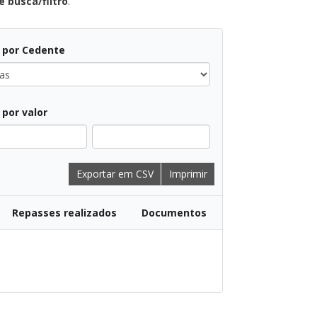
 busca/filtro
.
r por Cedente
r por valor
Exportar em CSV
Imprimir
Repasses realizados
Documentos