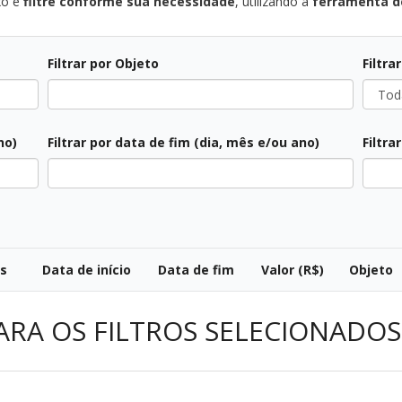
xo e
filtre conforme sua necessidade
, utilizando a
ferramenta de
Filtrar por Objeto
Filtra
Todas
no)
Filtrar por data de fim (dia, mês e/ou ano)
Filtra
Todos
All
os
Data de início
Data de fim
Valor (R$)
Objeto
ARA OS FILTROS SELECIONADOS