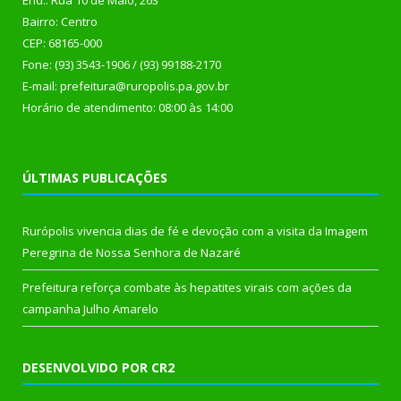
End.: Rua 10 de Maio, 263
Bairro: Centro
CEP: 68165-000
Fone: (93) 3543-1906 / (93) 99188-2170
E-mail: prefeitura@ruropolis.pa.gov.br
Horário de atendimento: 08:00 às 14:00
ÚLTIMAS PUBLICAÇÕES
Rurópolis vivencia dias de fé e devoção com a visita da Imagem
Peregrina de Nossa Senhora de Nazaré
Prefeitura reforça combate às hepatites virais com ações da
campanha Julho Amarelo
DESENVOLVIDO POR CR2