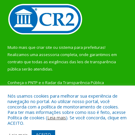
Muito mais que
criar site
ou
sistema para prefeituras
!
Realizamos uma
assessoria
completa, onde garantimos em
contrato que todas as exigências das
leis de transparência
pública
serão atendidas.
Conheça o
PNTP
e o
Radar da Transparência Pública
Nós usamos cookies para melhorar sua experiência de
navegação no portal. Ao utilizar nosso portal, você
concorda com a política de monitoramento de cookies.
Para ter mais informações sobre como isso é feito, acesse
Todos os direitos reservados a Prefeitura Municipal de
Política de cookies (
Leia mais
). Se você concorda, clique em
Rurópolis.
ACEITO.
Mapa do Site
Acessar Área Administrativa
ACEITO
Leia mais