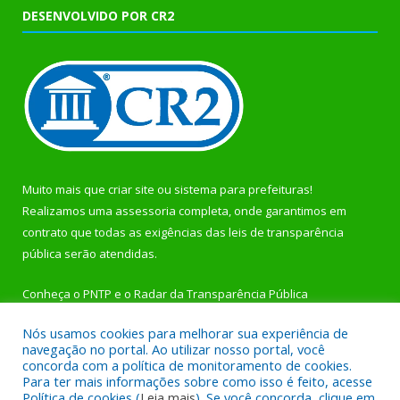
DESENVOLVIDO POR CR2
Muito mais que
criar site
ou
sistema para prefeituras
!
Realizamos uma
assessoria
completa, onde garantimos em
contrato que todas as exigências das
leis de transparência
pública
serão atendidas.
Conheça o
PNTP
e o
Radar da Transparência Pública
Nós usamos cookies para melhorar sua experiência de
navegação no portal. Ao utilizar nosso portal, você
concorda com a política de monitoramento de cookies.
Para ter mais informações sobre como isso é feito, acesse
Todos os direitos reservados a Prefeitura Municipal de
Política de cookies (
Leia mais
). Se você concorda, clique em