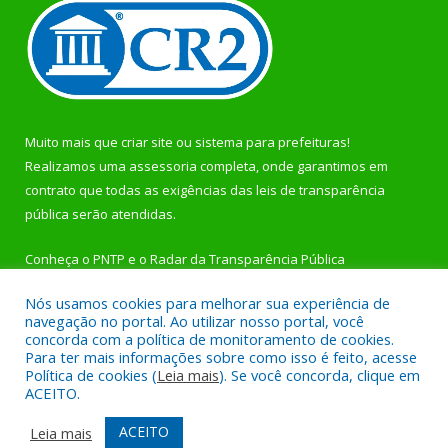
Muito mais que
criar site
ou
sistema para prefeituras
!
Realizamos uma
assessoria
completa, onde garantimos em
contrato que todas as exigências das
leis de transparência
pública
serão atendidas.
Conheça o
PNTP
e o
Radar da Transparência Pública
Nós usamos cookies para melhorar sua experiência de
navegação no portal. Ao utilizar nosso portal, você
concorda com a política de monitoramento de cookies.
Para ter mais informações sobre como isso é feito, acesse
Todos os direitos reservados a Prefeitura Municipal de
Política de cookies (
Leia mais
). Se você concorda, clique em
Rurópolis.
ACEITO.
Mapa do Site
Acessar Área Administrativa
ACEITO
Leia mais