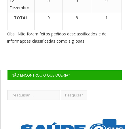
12-
5
5
0
Dezembro
TOTAL
9
8
1
Obs.: Não foram feitos pedidos desclassificados e de
informações classificadas como sigilosas
NÃO ENCONTROU O QUE QUERIA?