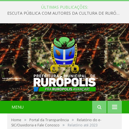
ÚLTIMAS PUBLICAÇÕES:
ESCUTA PÚBLICA COM AUTORES DA CULTURA DE RURÓPOLIS
MENU
»
»
Home
Portal da Transparência
Relatório do e-
»
SIC/Ouvidoria e Fale Conosco
Relatório até 2023