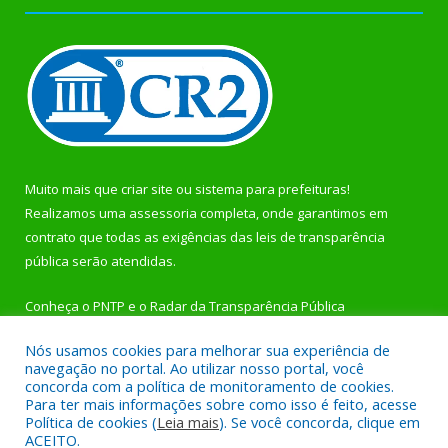
Muito mais que
criar site
ou
sistema para prefeituras
!
Realizamos uma
assessoria
completa, onde garantimos em
contrato que todas as exigências das
leis de transparência
pública
serão atendidas.
Conheça o
PNTP
e o
Radar da Transparência Pública
Nós usamos cookies para melhorar sua experiência de
navegação no portal. Ao utilizar nosso portal, você
concorda com a política de monitoramento de cookies.
Para ter mais informações sobre como isso é feito, acesse
Todos os direitos reservados a Prefeitura Municipal de
Política de cookies (
Leia mais
). Se você concorda, clique em
Rurópolis.
ACEITO.