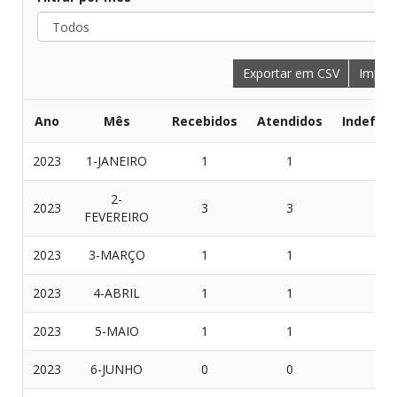
Todos
Exportar em CSV
Imprim
Ano
Mês
Recebidos
Atendidos
Indeferi
2023
1-JANEIRO
1
1
0
2-
2023
3
3
0
FEVEREIRO
2023
3-MARÇO
1
1
0
2023
4-ABRIL
1
1
0
2023
5-MAIO
1
1
0
2023
6-JUNHO
0
0
0