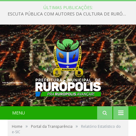
ÚLTIMAS PUBLICAÇÕES:
ESCUTA PÚBLICA COM AUTORES DA CULTURA DE RURÓPOLIS
MENU
»
»
Home
Portal da Transparência
Relatório Estatístico do
e-SIC