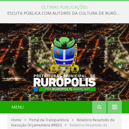
ÚLTIMAS PUBLICAÇÕES:
ESCUTA PÚBLICA COM AUTORES DA CULTURA DE RURÓPOLIS
MENU
»
»
Home
Portal da Transparência
Relatório Resumido da
»
Execução Orçamentária (RREO)
Relatório Resumido da