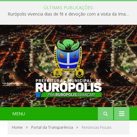
ÚLTIMAS PUBLICAÇÕES:
Rurópolis vivencia dias de fé e devoção com a visita da Imagem Peregrina de Nossa Senhora de Nazaré
MENU
»
»
Home
Portal da Transparência
Renúncias Fiscais