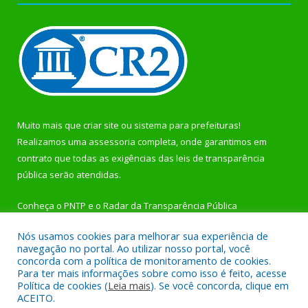
Muito mais que
criar site
ou
sistema para prefeituras
!
Realizamos uma
assessoria
completa, onde garantimos em
contrato que todas as exigências das
leis de transparência
pública
serão atendidas.
Conheça o
PNTP
e o
Radar da Transparência Pública
Nós usamos cookies para melhorar sua experiência de
navegação no portal. Ao utilizar nosso portal, você
concorda com a política de monitoramento de cookies.
Para ter mais informações sobre como isso é feito, acesse
Todos os direitos reservados a Prefeitura Municipal de
Política de cookies (
Leia mais
). Se você concorda, clique em
Rurópolis.
ACEITO.