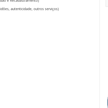
tidão e Recadastramento)
tidões, autenticidade, outros
serviços
)