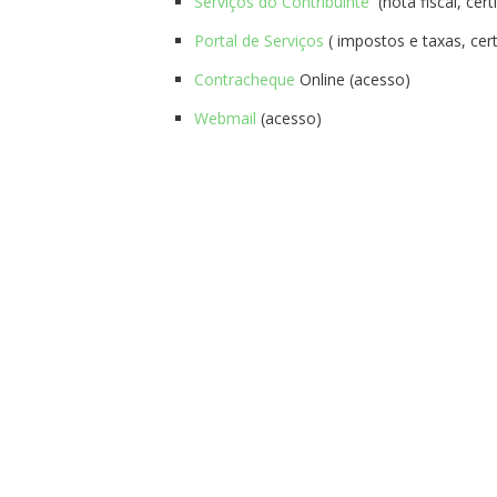
Serviços
do Contribuinte
(nota fiscal, cer
Portal
de
Serviços
( impostos e taxas, cer
Contracheque
Online
(acesso)
Webmail
(acesso)