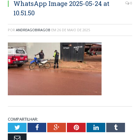
WhatsApp Image 2025-05-24 at
0
10.51.50
POR
ANDREAGOBIRAGOB
EM
26 DE MAIO DE 2025
COMPARTILHAR:
Twitter
Facebook
Google+
Pinterest
LinkedIn
Tumblr
Email