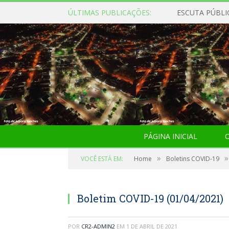
ÚLTIMAS PUBLICAÇÕES:
ESCUTA PÚBLI
PÁGINA INICIAL
O
»
»
VOCÊ ESTÁ EM:
Home
Boletins COVID-19
Boletim COVID-19 (01/04/2021)
POR
CR2-ADMIN2
EM
1 DE ABRIL DE 2021