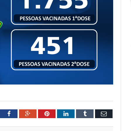
tter
Facebook
Google+
Pinterest
LinkedIn
Tumblr
Email