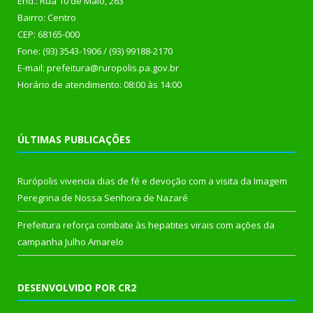
End.: Rua 10 de Maio, 263
Bairro: Centro
CEP: 68165-000
Fone: (93) 3543-1906 / (93) 99188-2170
E-mail: prefeitura@ruropolis.pa.gov.br
Horário de atendimento: 08:00 às 14:00
ÚLTIMAS PUBLICAÇÕES
Rurópolis vivencia dias de fé e devoção com a visita da Imagem
Peregrina de Nossa Senhora de Nazaré
Prefeitura reforça combate às hepatites virais com ações da
campanha Julho Amarelo
DESENVOLVIDO POR CR2