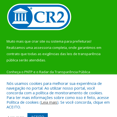
Muito mais que
criar site
ou
sistema para prefeituras
!
Realizamos uma
assessoria
completa, onde garantimos em
contrato que todas as exigências das
leis de transparência
pública
serão atendidas.
Conheça o
PNTP
e o
Radar da Transparência Pública
Nós usamos cookies para melhorar sua experiência de
navegação no portal. Ao utilizar nosso portal, você
concorda com a política de monitoramento de cookies.
Para ter mais informações sobre como isso é feito, acesse
Todos os direitos reservados a Prefeitura Municipal de
Política de cookies (
Leia mais
). Se você concorda, clique em
Rurópolis.
ACEITO.
Mapa do Site
Acessar Área Administrativa
ACEITO