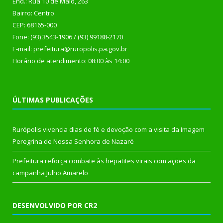
End.: Rua 10 de Maio, 263
Bairro: Centro
CEP: 68165-000
Fone: (93) 3543-1906 / (93) 99188-2170
E-mail: prefeitura@ruropolis.pa.gov.br
Horário de atendimento: 08:00 às 14:00
ÚLTIMAS PUBLICAÇÕES
Rurópolis vivencia dias de fé e devoção com a visita da Imagem
Peregrina de Nossa Senhora de Nazaré
Prefeitura reforça combate às hepatites virais com ações da
campanha Julho Amarelo
DESENVOLVIDO POR CR2