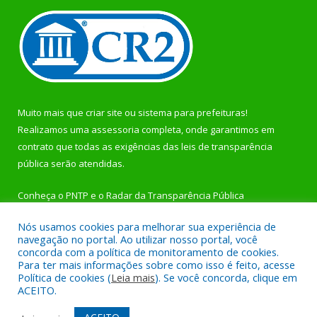
Muito mais que
criar site
ou
sistema para prefeituras
!
Realizamos uma
assessoria
completa, onde garantimos em
contrato que todas as exigências das
leis de transparência
pública
serão atendidas.
Conheça o
PNTP
e o
Radar da Transparência Pública
Nós usamos cookies para melhorar sua experiência de
navegação no portal. Ao utilizar nosso portal, você
concorda com a política de monitoramento de cookies.
Para ter mais informações sobre como isso é feito, acesse
Todos os direitos reservados a Prefeitura Municipal de
Política de cookies (
Leia mais
). Se você concorda, clique em
Rurópolis.
ACEITO.
Mapa do Site
Acessar Área Administrativa