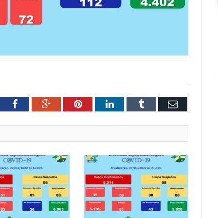
tter
Facebook
Google+
Pinterest
LinkedIn
Tumblr
Email