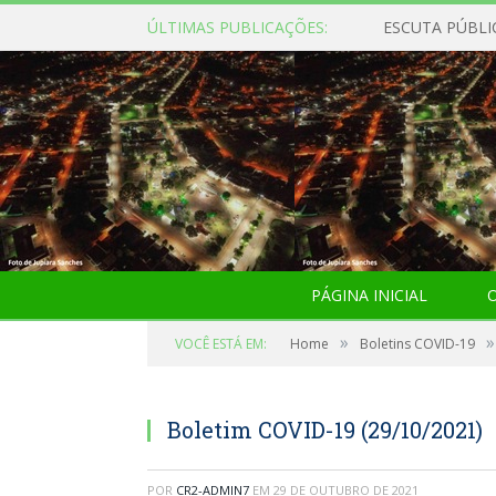
ÚLTIMAS PUBLICAÇÕES:
ESCUTA PÚBLI
PÁGINA INICIAL
O
»
»
VOCÊ ESTÁ EM:
Home
Boletins COVID-19
Boletim COVID-19 (29/10/2021)
POR
CR2-ADMIN7
EM
29 DE OUTUBRO DE 2021