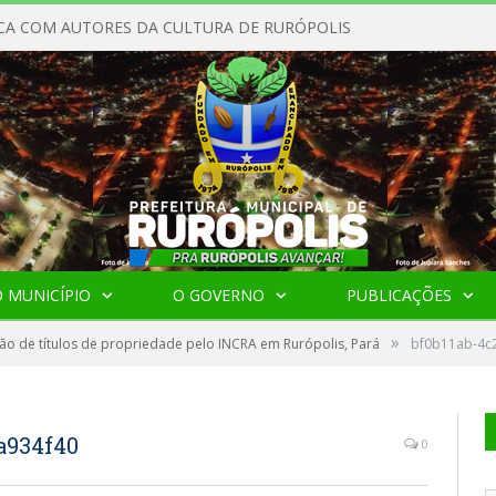
CA COM AUTORES DA CULTURA DE RURÓPOLIS
 MUNICÍPIO
O GOVERNO
PUBLICAÇÕES
»
o de títulos de propriedade pelo INCRA em Rurópolis, Pará
bf0b11ab-4c
a934f40
0