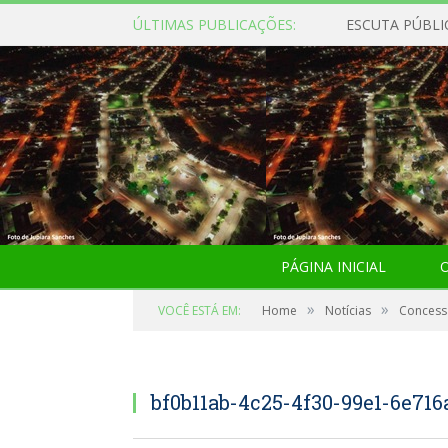
ÚLTIMAS PUBLICAÇÕES:
ESCUTA PÚBLI
PÁGINA INICIAL
O
»
»
VOCÊ ESTÁ EM:
Home
Notícias
Concessã
bf0b11ab-4c25-4f30-99e1-6e716