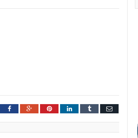
tter
Facebook
Google+
Pinterest
LinkedIn
Tumblr
Email