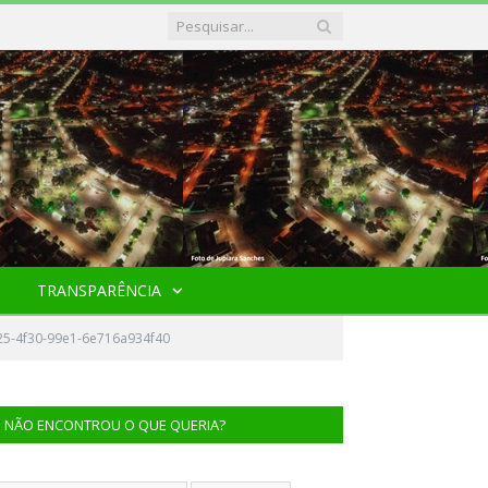
TRANSPARÊNCIA
25-4f30-99e1-6e716a934f40
NÃO ENCONTROU O QUE QUERIA?