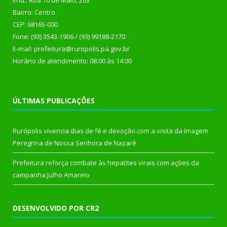
End.: Rua 10 de Maio, 263
Bairro: Centro
CEP: 68165-000
Fone: (93) 3543-1906 / (93) 99188-2170
E-mail: prefeitura@ruropolis.pa.gov.br
Horário de atendimento: 08:00 às 14:00
ÚLTIMAS PUBLICAÇÕES
Rurópolis vivencia dias de fé e devoção com a visita da Imagem
Peregrina de Nossa Senhora de Nazaré
Prefeitura reforça combate às hepatites virais com ações da
campanha Julho Amarelo
DESENVOLVIDO POR CR2