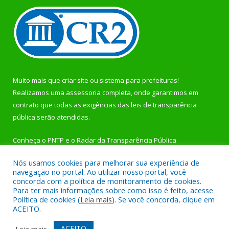
Muito mais que
criar site
ou
sistema para prefeituras
!
Realizamos uma
assessoria
completa, onde garantimos em
contrato que todas as exigências das
leis de transparência
pública
serão atendidas.
Conheça o
PNTP
e o
Radar da Transparência Pública
Nós usamos cookies para melhorar sua experiência de
navegação no portal. Ao utilizar nosso portal, você
concorda com a política de monitoramento de cookies.
Para ter mais informações sobre como isso é feito, acesse
Todos os direitos reservados a Prefeitura Municipal de
Política de cookies (
Leia mais
). Se você concorda, clique em
Rurópolis.
ACEITO.
Mapa do Site
Acessar Área Administrativa
ACEITO
Leia mais