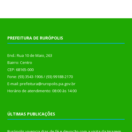
PREFEITURA DE RURÓPOLIS
End.: Rua 10 de Maio, 263
Bairro: Centro
CEP: 68165-000
Fone: (93) 3543-1906 / (93) 99188-2170
E-mail: prefeitura@ruropolis.pa.gov.br
Horário de atendimento: 08:00 às 14:00
ÚLTIMAS PUBLICAÇÕES
Rurópolis vivencia dias de fé e devoção com a visita da Imagem