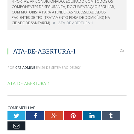
4 PORTAS, AR CONDICIONADO, EQUIPADO COM TODOS OS
COMPONENTES DE SEGURANÇA, DOCUMENTAÇÃO REGULAR,
COM MOTORISTA PARA ATENDER AS NECESSIDADESDOS
PACIENTES DE TFD (TRATAMENTO FORA DE DOMICÍLIO) NA
»
CIDADE DE SANTARÉM)
ATA-DE-ABERTURA-1
ATA-DE-ABERTURA-1
0
POR
CR2-ADMIN5
EM
29 DE SETEMBRO DE 2021
ATA-DE-ABERTURA-1
COMPARTILHAR:
Twitter
Facebook
Google+
Pinterest
LinkedIn
Tumblr
Email