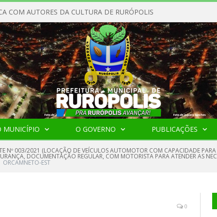
CA COM AUTORES DA CULTURA DE RURÓPOLIS
 MUNICÍPIO
O GOVERNO
PUBLICAÇÕES
TE Nº 003/2021 (LOCAÇÃO DE VEÍCULOS AUTOMOTOR COM CAPACIDADE PARA 
RANÇA, DOCUMENTAÇÃO REGULAR, COM MOTORISTA PARA ATENDER AS NECE
ORCAMNETO-EST
0