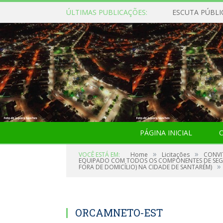
ÚLTIMAS PUBLICAÇÕES:
ESCUTA PÚBLI
PÁGINA INICIAL
O
»
»
VOCÊ ESTÁ EM:
Home
Licitações
CONVI
EQUIPADO COM TODOS OS COMPONENTES DE SEGU
»
FORA DE DOMICÍLIO) NA CIDADE DE SANTARÉM)
ORCAMNETO-EST