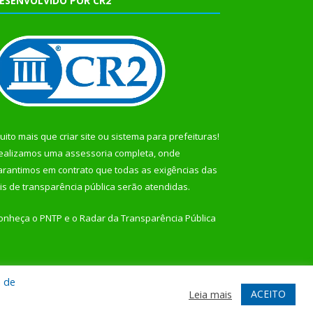
ESENVOLVIDO POR CR2
uito mais que
criar site
ou
sistema para prefeituras
!
ealizamos uma
assessoria
completa, onde
arantimos em contrato que todas as exigências das
eis de transparência pública
serão atendidas.
onheça o
PNTP
e o
Radar da Transparência Pública
a de
te
Acessar Área Administrativa
Acessar Webmail
ACEITO
Leia mais