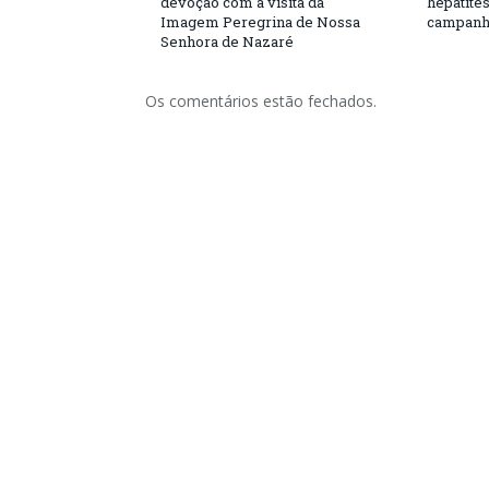
devoção com a visita da
hepatite
Imagem Peregrina de Nossa
campanh
Senhora de Nazaré
Os comentários estão fechados.