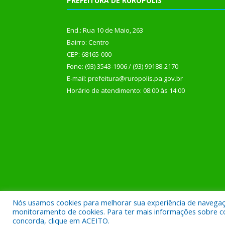
PREFEITURA DE RURÓPOLIS
End.: Rua 10 de Maio, 263
Bairro: Centro
CEP: 68165-000
Fone: (93) 3543-1906 / (93) 99188-2170
E-mail: prefeitura@ruropolis.pa.gov.br
Horário de atendimento: 08:00 às 14:00
Nós usamos cookies para melhorar sua experiência de navegação
Todos os direitos reservados a Prefeitura Municipal
monitoramento de cookies. Para ter mais informações sobre como
concorda, clique em ACEITO.