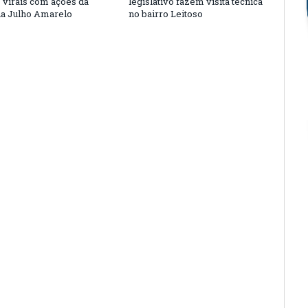
s virais com ações da
legislativo fazem visita técnica
a Julho Amarelo
no bairro Leitoso