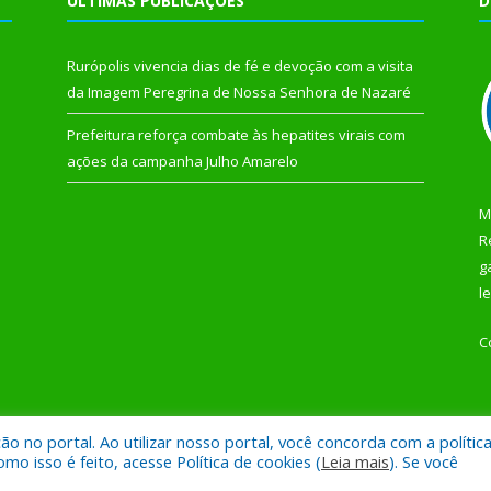
ÚLTIMAS PUBLICAÇÕES
D
Rurópolis vivencia dias de fé e devoção com a visita
da Imagem Peregrina de Nossa Senhora de Nazaré
Prefeitura reforça combate às hepatites virais com
ações da campanha Julho Amarelo
M
R
g
l
C
 no portal. Ao utilizar nosso portal, você concorda com a polític
 de Rurópolis.
Mapa do Si
 isso é feito, acesse Política de cookies (
Leia mais
). Se você