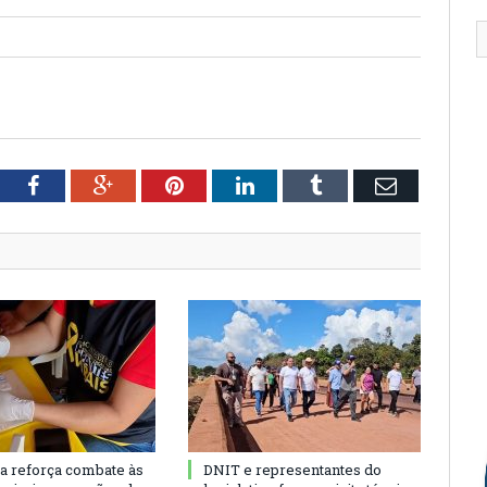
tter
Facebook
Google+
Pinterest
LinkedIn
Tumblr
Email
ra reforça combate às
DNIT e representantes do