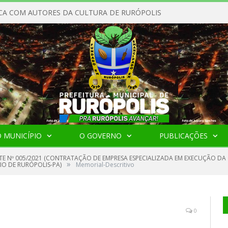
CA COM AUTORES DA CULTURA DE RURÓPOLIS
 MUNICÍPIO
O GOVERNO
PUBLICAÇÕES
TE Nº 005/2021 (CONTRATAÇÃO DE EMPRESA ESPECIALIZADA EM EXECUÇÃO D
»
IO DE RURÓPOLIS-PA)
Memorial-Descritivo
0