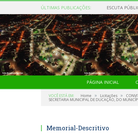
ÚLTIMAS PUBLICAÇÕES:
ESCUTA PÚBLI
PÁGINA INICIAL
O
»
»
VOCÊ ESTÁ EM:
Home
Licitações
CONVI
SECRETARIA MUNICIPAL DE DUCAÇÃO, DO MUNICÍP
Memorial-Descritivo