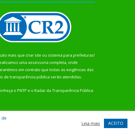
uito mais que
criar site
ou
sistema para prefeituras
!
ealizamos uma
assessoria
completa, onde
arantimos em contrato que todas as exigências das
eis de transparência pública
serão atendidas.
onheça o
PNTP
e o
Radar da Transparência Pública
a de
te
Acessar Área Administrativa
Acessar Webmail
ACEITO
Leia mais