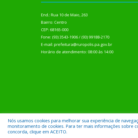
End.: Rua 10 de Maio, 263
Bairro: Centro
CEP: 68165-000
Fone: (93) 3543-1906 / (93) 99188-2170
E-mail: prefeitura@ruropolis.pa.gov.br
Horário de atendimento: 08:00 às 14:00
Nós usamos cookies para melhorar sua experiência de navegação
Todos os direitos reservados a Prefeitura Municipal
monitoramento de cookies. Para ter mais informações sobre como
concorda, clique em ACEITO.