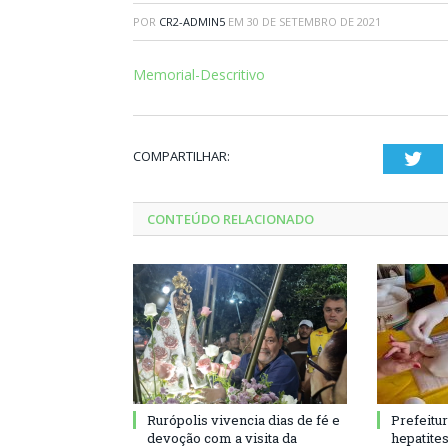
POR
CR2-ADMIN5
EM
30 DE SETEMBRO DE 2021
Memorial-Descritivo
COMPARTILHAR:
Twi
CONTEÚDO RELACIONADO
Rurópolis vivencia dias de fé e
Prefeitu
devoção com a visita da
hepatite