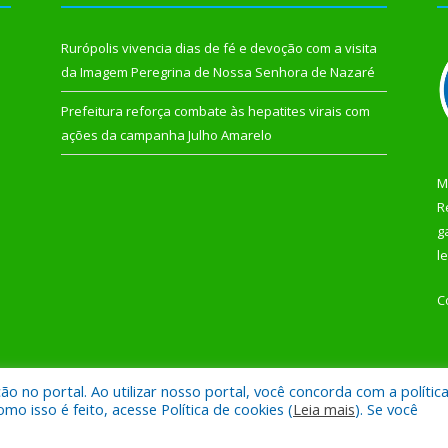
Rurópolis vivencia dias de fé e devoção com a visita
da Imagem Peregrina de Nossa Senhora de Nazaré
Prefeitura reforça combate às hepatites virais com
ações da campanha Julho Amarelo
M
R
g
l
C
 no portal. Ao utilizar nosso portal, você concorda com a polític
 de Rurópolis.
Mapa do Si
 isso é feito, acesse Política de cookies (
Leia mais
). Se você