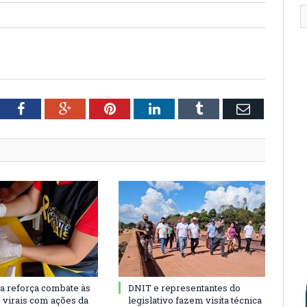
tter
Facebook
Google+
Pinterest
LinkedIn
Tumblr
Email
ra reforça combate às
DNIT e representantes do
s virais com ações da
legislativo fazem visita técnica