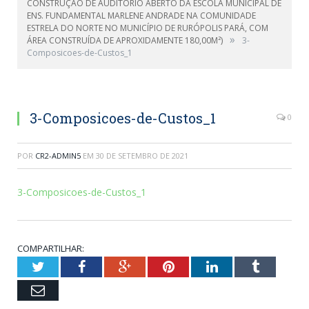
CONSTRUÇÃO DE AUDITÓRIO ABERTO DA ESCOLA MUNICIPAL DE
ENS. FUNDAMENTAL MARLENE ANDRADE NA COMUNIDADE
ESTRELA DO NORTE NO MUNICÍPIO DE RURÓPOLIS PARÁ, COM
»
ÁREA CONSTRUÍDA DE APROXIDAMENTE 180,00M²)
3-
Composicoes-de-Custos_1
3-Composicoes-de-Custos_1
0
POR
CR2-ADMIN5
EM
30 DE SETEMBRO DE 2021
3-Composicoes-de-Custos_1
COMPARTILHAR:
Twitter
Facebook
Google+
Pinterest
LinkedIn
Tumblr
Email