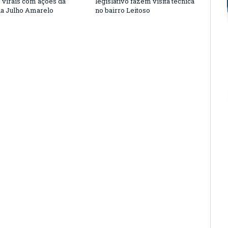
s virais com ações da
legislativo fazem visita técnica
a Julho Amarelo
no bairro Leitoso