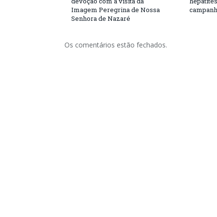
devoção com a visita da
hepatite
Imagem Peregrina de Nossa
campanh
Senhora de Nazaré
Os comentários estão fechados.