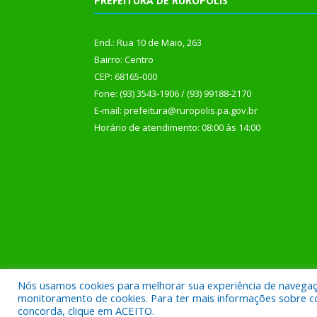
PREFEITURA DE RURÓPOLIS
End.: Rua 10 de Maio, 263
Bairro: Centro
CEP: 68165-000
Fone: (93) 3543-1906 / (93) 99188-2170
E-mail: prefeitura@ruropolis.pa.gov.br
Horário de atendimento: 08:00 às 14:00
Nós usamos cookies para melhorar sua experiência de navegação
Todos os direitos reservados a Prefeitura Municipal
monitoramento de cookies. Para ter mais informações sobre como
concorda, clique em ACEITO.