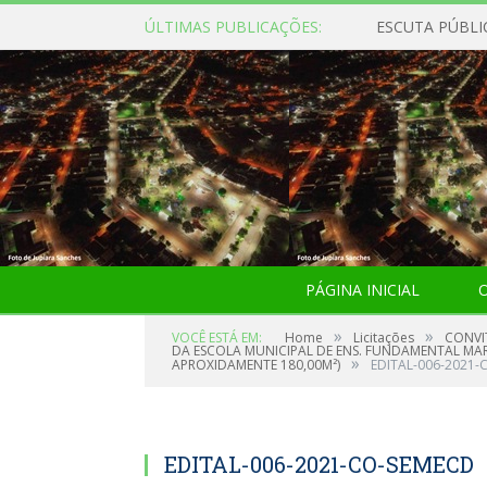
ÚLTIMAS PUBLICAÇÕES:
ESCUTA PÚBLI
PÁGINA INICIAL
O
»
»
VOCÊ ESTÁ EM:
Home
Licitações
CONVI
DA ESCOLA MUNICIPAL DE ENS. FUNDAMENTAL MA
»
APROXIDAMENTE 180,00M²)
EDITAL-006-2021-
EDITAL-006-2021-CO-SEMECD