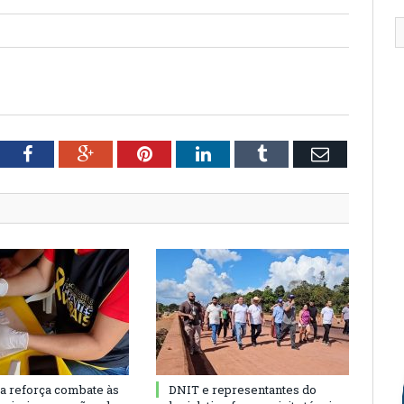
tter
Facebook
Google+
Pinterest
LinkedIn
Tumblr
Email
ra reforça combate às
DNIT e representantes do