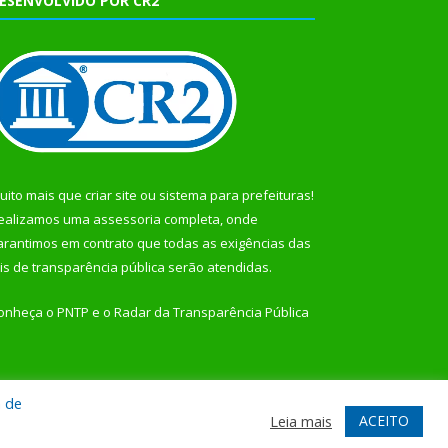
ESENVOLVIDO POR CR2
uito mais que
criar site
ou
sistema para prefeituras
!
ealizamos uma
assessoria
completa, onde
arantimos em contrato que todas as exigências das
eis de transparência pública
serão atendidas.
onheça o
PNTP
e o
Radar da Transparência Pública
a de
te
Acessar Área Administrativa
Acessar Webmail
ACEITO
Leia mais