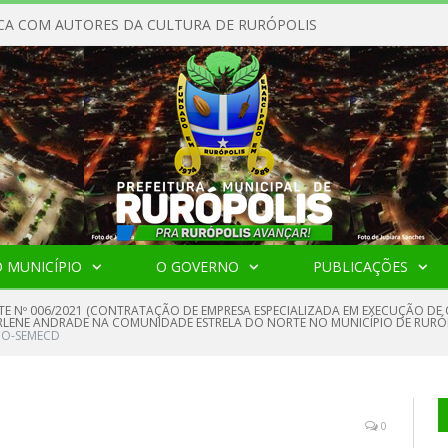
CA COM AUTORES DA CULTURA DE RURÓPOLIS
 MUNICÍPIO
O GOVERNO
PUBLICAÇÕES
TE Nº 006/2021 (CONTRATAÇÃO DE EMPRESA ESPECIALIZADA EM EXECUÇÃO D
RLENE ANDRADE NA COMUNIDADE ESTRELA DO NORTE NO MUNICÍPIO DE RURÓ
CO-SEMECD
0