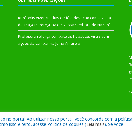
ÚLTIMAS PUBLICAÇÕES
D
Rurópolis vivencia dias de fé e devoção com a visita
da Imagem Peregrina de Nossa Senhora de Nazaré
Prefeitura reforça combate às hepatites virais com
ações da campanha Julho Amarelo
M
R
g
l
C
 no portal. Ao utilizar nosso portal, você concorda com a polític
 de Rurópolis.
Mapa do Si
 isso é feito, acesse Política de cookies (
Leia mais
). Se você