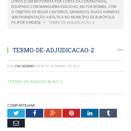
LITROS (COM MOTORISTA POR CONTA DA CONTRATADA),
EQUIPADO COM MANGUEIRA ESGUICHO, MOTOR BOMBA, COM
O OBJETIVO DE REGAR CANTEIROS, GRAMADOS, RUAS E AVENIDAS
SEM PAVIMENTAÇÃO ASFÁLTICA NO MUNICÍPIO DE RURÓPOLIS-
»
PA (POR 6 MESES))
TERMO-DE-ADJUDICACAO-2
TERMO-DE-ADJUDICACAO-2
0
POR
CR2-ADMIN5
EM
30 DE SETEMBRO DE 2021
TERMO-DE-ADJUDICACAO-2
COMPARTILHAR:
Twitter
Facebook
Google+
Pinterest
LinkedIn
Tumblr
Email