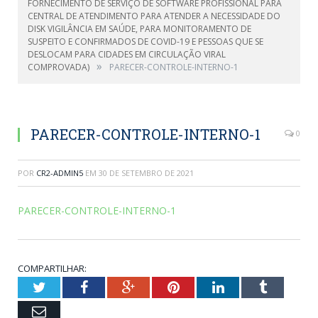
FORNECIMENTO DE SERVIÇO DE SOFTWARE PROFISSIONAL PARA
CENTRAL DE ATENDIMENTO PARA ATENDER A NECESSIDADE DO
DISK VIGILÂNCIA EM SAÚDE, PARA MONITORAMENTO DE
SUSPEITO E CONFIRMADOS DE COVID-19 E PESSOAS QUE SE
DESLOCAM PARA CIDADES EM CIRCULAÇÃO VIRAL
»
COMPROVADA)
PARECER-CONTROLE-INTERNO-1
PARECER-CONTROLE-INTERNO-1
0
POR
CR2-ADMIN5
EM
30 DE SETEMBRO DE 2021
PARECER-CONTROLE-INTERNO-1
COMPARTILHAR:
Twitter
Facebook
Google+
Pinterest
LinkedIn
Tumblr
Email