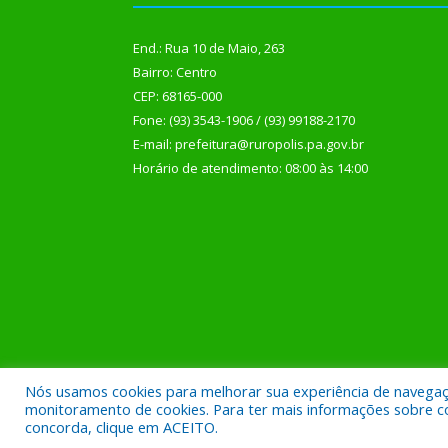
End.: Rua 10 de Maio, 263
Bairro: Centro
CEP: 68165-000
Fone: (93) 3543-1906 / (93) 99188-2170
E-mail: prefeitura@ruropolis.pa.gov.br
Horário de atendimento: 08:00 às 14:00
Nós usamos cookies para melhorar sua experiência de navegação
Todos os direitos reservados a Prefeitura Municipal
monitoramento de cookies. Para ter mais informações sobre como
concorda, clique em ACEITO.