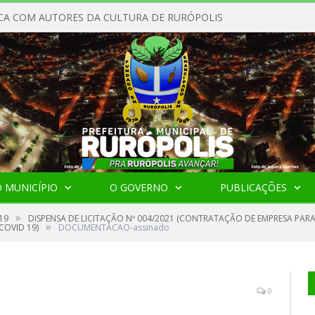
CA COM AUTORES DA CULTURA DE RURÓPOLIS
 MUNICÍPIO
O GOVERNO
PUBLICAÇÕES
»
19
DISPENSA DE LICITAÇÃO Nº 004/2021 (CONTRATAÇÃO DE EMPRESA PARA
»
OVID 19)
DOCUMENTACAO-assinado
0