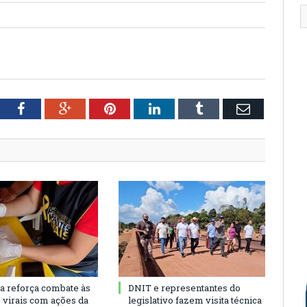
tter
Facebook
Google+
Pinterest
LinkedIn
Tumblr
Email
ra reforça combate às
DNIT e representantes do
s virais com ações da
legislativo fazem visita técnica