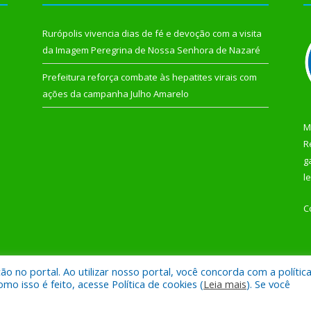
Rurópolis vivencia dias de fé e devoção com a visita
da Imagem Peregrina de Nossa Senhora de Nazaré
Prefeitura reforça combate às hepatites virais com
ações da campanha Julho Amarelo
M
R
g
l
C
 no portal. Ao utilizar nosso portal, você concorda com a polític
 de Rurópolis.
Mapa do Si
 isso é feito, acesse Política de cookies (
Leia mais
). Se você