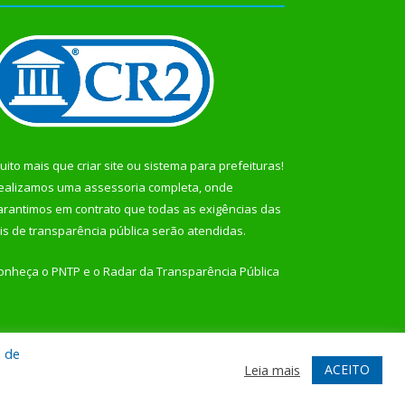
uito mais que
criar site
ou
sistema para prefeituras
!
ealizamos uma
assessoria
completa, onde
arantimos em contrato que todas as exigências das
eis de transparência pública
serão atendidas.
onheça o
PNTP
e o
Radar da Transparência Pública
a de
te
Acessar Área Administrativa
Acessar Webmail
ACEITO
Leia mais