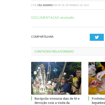
POR
CR2-ADMIN5
EM
30 DE SETEMBRO DE 2021
DOCUMENTACAO-assinado
COMPARTILHAR:
Twi
CONTEÚDO RELACIONADO
Rurópolis vivencia dias de fé e
Prefeitu
devoção com a visita da
hepatite