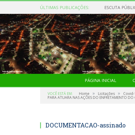
ÚLTIMAS PUBLICAÇÕES:
ESCUTA PÚBLI
PÁGINA INICIAL
O
»
»
VOCÊ ESTÁ EM:
Home
Licitações
Covid-
PARA ATUARA NAS AÇÕES DO ENFRETAMENTO DO C
DOCUMENTACAO-assinado