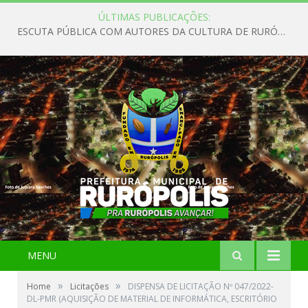
ÚLTIMAS PUBLICAÇÕES:
ESCUTA PÚBLICA COM AUTORES DA CULTURA DE RURÓPOLIS
MENU
»
»
Home
Licitações
DISPENSA DE LICITAÇÃO Nº 047/2022-
DL-PMR (AQUISIÇÃO DE MATERIAL DE INFORMÁTICA, ESCRITÓRIO