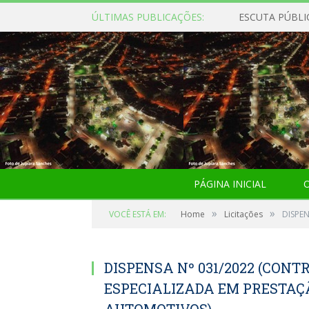
ÚLTIMAS PUBLICAÇÕES:
ESCUTA PÚBLI
PÁGINA INICIAL
O
»
»
VOCÊ ESTÁ EM:
Home
Licitações
DISPE
DISPENSA Nº 031/2022 (CON
ESPECIALIZADA EM PRESTAÇ