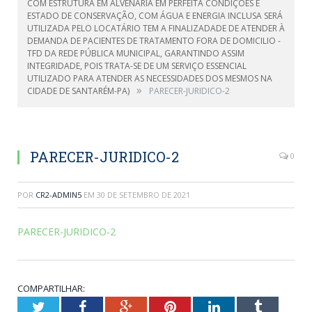
COM ESTRUTURA EM ALVENARIA EM PERFEITA CONDIÇÕES E
ESTADO DE CONSERVAÇÃO, COM ÁGUA E ENERGIA INCLUSA SERÁ
UTILIZADA PELO LOCATÁRIO TEM A FINALIZADADE DE ATENDER À
DEMANDA DE PACIENTES DE TRATAMENTO FORA DE DOMICILIO -
TFD DA REDE PÚBLICA MUNICIPAL, GARANTINDO ASSIM
INTEGRIDADE, POIS TRATA-SE DE UM SERVIÇO ESSENCIAL
UTILIZADO PARA ATENDER AS NECESSIDADES DOS MESMOS NA
»
CIDADE DE SANTARÉM-PA)
PARECER-JURIDICO-2
PARECER-JURIDICO-2
0
POR
CR2-ADMIN5
EM
30 DE SETEMBRO DE 2021
PARECER-JURIDICO-2
COMPARTILHAR:
Twitter
Facebook
Google+
Pinterest
LinkedIn
Tumblr