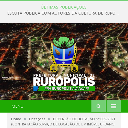
ÚLTIMAS PUBLICAÇÕES:
ESCUTA PÚBLICA COM AUTORES DA CULTURA DE RURÓPOLIS
MENU
»
»
Home
Licitações
DISPENSÃO DE LICITAÇÃO Nº 009/2021
(CONTRATAÇÃO SERVIÇO DE LOCAÇÃO DE UM IMÓVEL URBANO