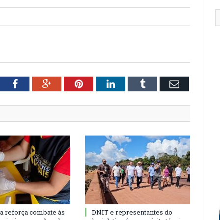
tter
Facebook
Google+
Pinterest
LinkedIn
Tumblr
Email
ra reforça combate às
DNIT e representantes do