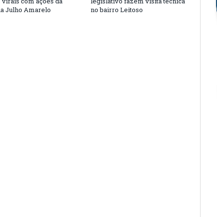
s virais com ações da
legislativo fazem visita técnica
a Julho Amarelo
no bairro Leitoso