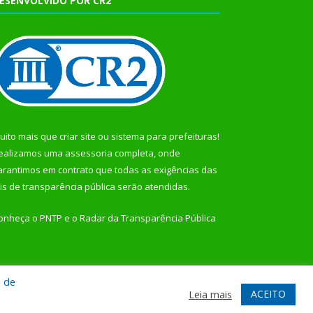
ESENVOLVIDO POR CR2
uito mais que
criar site
ou
sistema para prefeituras
!
ealizamos uma
assessoria
completa, onde
arantimos em contrato que todas as exigências das
eis de transparência pública
serão atendidas.
onheça o
PNTP
e o
Radar da Transparência Pública
a de
te
Acessar Área Administrativa
Acessar Webmail
ACEITO
Leia mais