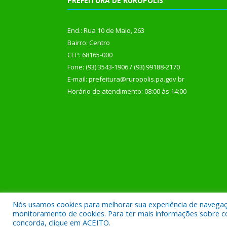
PREFEITURA DE RURÓPOLIS
End.: Rua 10 de Maio, 263
Bairro: Centro
CEP: 68165-000
Fone: (93) 3543-1906 / (93) 99188-2170
E-mail: prefeitura@ruropolis.pa.gov.br
Horário de atendimento: 08:00 às 14:00
Nós usamos cookies para melhorar sua experiência de navegação
Todos os direitos reservados a Prefeitura Municipal
monitoramento de cookies. Para ter mais informações sobre como
concorda, clique em ACEITO.