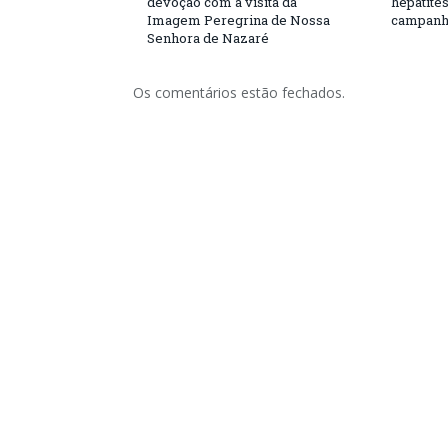
devoção com a visita da
hepatite
Imagem Peregrina de Nossa
campanh
Senhora de Nazaré
Os comentários estão fechados.