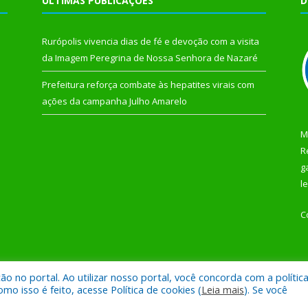
ÚLTIMAS PUBLICAÇÕES
D
Rurópolis vivencia dias de fé e devoção com a visita
da Imagem Peregrina de Nossa Senhora de Nazaré
Prefeitura reforça combate às hepatites virais com
ações da campanha Julho Amarelo
M
R
g
l
C
 no portal. Ao utilizar nosso portal, você concorda com a polític
 de Rurópolis.
Mapa do Si
 isso é feito, acesse Política de cookies (
Leia mais
). Se você