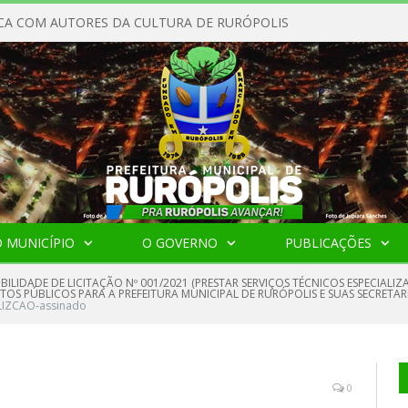
CA COM AUTORES DA CULTURA DE RURÓPOLIS
 MUNICÍPIO
O GOVERNO
PUBLICAÇÕES
IBILIDADE DE LICITAÇÃO Nº 001/2021 (PRESTAR SERVIÇOS TÉCNICOS ESPECIA
ATOS PÚBLICOS PARA A PREFEITURA MUNICIPAL DE RURÓPOLIS E SUAS SECRETA
LIZCAO-assinado
0