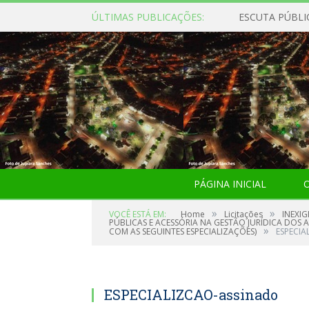
ÚLTIMAS PUBLICAÇÕES:
ESCUTA PÚBLI
PÁGINA INICIAL
O
»
»
VOCÊ ESTÁ EM:
Home
Licitações
INEXIG
PÚBLICAS E ACESSÓRIA NA GESTÃO JURÍDICA DOS 
»
COM AS SEGUINTES ESPECIALIZAÇÕES)
ESPECIA
ESPECIALIZCAO-assinado