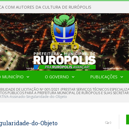
CA COM AUTORES DA CULTURA DE RURÓPOLIS
 MUNICÍPIO
O GOVERNO
PUBLICAÇÕES
IBILIDADE DE LICITAÇÃO Nº 001/2021 (PRESTAR SERVIÇOS TÉCNICOS ESPECIA
ATOS PÚBLICOS PARA A PREFEITURA MUNICIPAL DE RURÓPOLIS E SUAS SECRETA
CATIVA-Assinado-Singularidade-do-Objeto
ularidade-do-Objeto
0