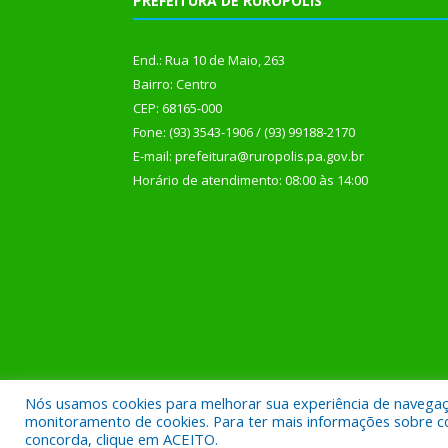
PREFEITURA DE RURÓPOLIS
End.: Rua 10 de Maio, 263
Bairro: Centro
CEP: 68165-000
Fone: (93) 3543-1906 / (93) 99188-2170
E-mail: prefeitura@ruropolis.pa.gov.br
Horário de atendimento: 08:00 às 14:00
Nós usamos cookies para melhorar sua experiência de navegação
Todos os direitos reservados a Prefeitura Municipal
monitoramento de cookies. Para ter mais informações sobre como
concorda, clique em ACEITO.