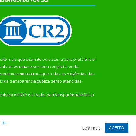
ESENVOLVIDO POR CR2
uito mais que
criar site
ou
sistema para prefeituras
!
ealizamos uma
assessoria
completa, onde
arantimos em contrato que todas as exigências das
eis de transparência pública
serão atendidas.
onheça o
PNTP
e o
Radar da Transparência Pública
a de
te
Acessar Área Administrativa
Acessar Webmail
ACEITO
Leia mais