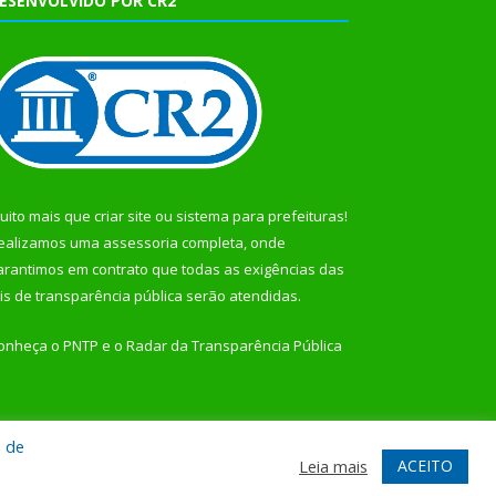
ESENVOLVIDO POR CR2
uito mais que
criar site
ou
sistema para prefeituras
!
ealizamos uma
assessoria
completa, onde
arantimos em contrato que todas as exigências das
eis de transparência pública
serão atendidas.
onheça o
PNTP
e o
Radar da Transparência Pública
a de
te
Acessar Área Administrativa
Acessar Webmail
ACEITO
Leia mais