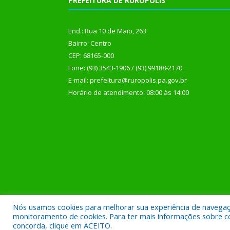
PREFEITURA DE RURÓPOLIS
End.: Rua 10 de Maio, 263
Bairro: Centro
CEP: 68165-000
Fone: (93) 3543-1906 / (93) 99188-2170
E-mail: prefeitura@ruropolis.pa.gov.br
Horário de atendimento: 08:00 às 14:00
Nós usamos cookies para melhorar sua experiência de navegação
Todos os direitos reservados a Prefeitura Municipal
monitoramento de cookies. Para ter mais informações sobre como
concorda, clique em ACEITO.