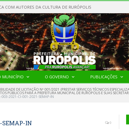
CA COM AUTORES DA CULTURA DE RURÓPOLIS
 MUNICÍPIO
O GOVERNO
PUBLICAÇÕES
IBILIDADE DE LICITAÇÃO Nº 001/2021 (PRESTAR SERVIÇOS TÉCNICOS ESPECIA
ATOS PÚBLICOS PARA A PREFEITURA MUNICIPAL DE RURÓPOLIS E SUAS SECRETA
-003-2021-CI-001-2021-SEMAP-IN
21-SEMAP-IN
0