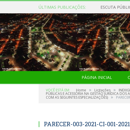
ÚLTIMAS PUBLICAÇÕES:
ESCUTA PÚBLI
PÁGINA INICIAL
O
»
»
VOCÊ ESTÁ EM:
Home
Licitações
INEXIG
PÚBLICAS E ACESSÓRIA NA GESTÃO JURÍDICA DOS 
»
COM AS SEGUINTES ESPECIALIZAÇÕES)
PARECER
PARECER-003-2021-CI-001-20