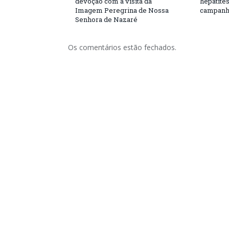
devoção com a visita da
hepatite
Imagem Peregrina de Nossa
campanh
Senhora de Nazaré
Os comentários estão fechados.