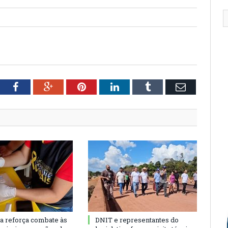
tter
Facebook
Google+
Pinterest
LinkedIn
Tumblr
Email
ra reforça combate às
DNIT e representantes do