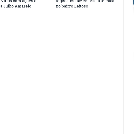
s virais com ações da
legislativo fazem visita técnica
a Julho Amarelo
no bairro Leitoso