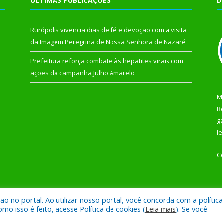
ÚLTIMAS PUBLICAÇÕES
D
Rurópolis vivencia dias de fé e devoção com a visita
da Imagem Peregrina de Nossa Senhora de Nazaré
Prefeitura reforça combate às hepatites virais com
ações da campanha Julho Amarelo
M
R
g
l
C
 no portal. Ao utilizar nosso portal, você concorda com a polític
 de Rurópolis.
Mapa do Si
 isso é feito, acesse Política de cookies (
Leia mais
). Se você