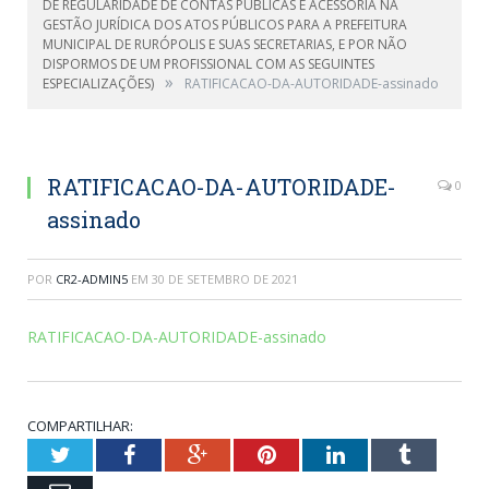
DE REGULARIDADE DE CONTAS PÚBLICAS E ACESSÓRIA NA
GESTÃO JURÍDICA DOS ATOS PÚBLICOS PARA A PREFEITURA
MUNICIPAL DE RURÓPOLIS E SUAS SECRETARIAS, E POR NÃO
DISPORMOS DE UM PROFISSIONAL COM AS SEGUINTES
»
ESPECIALIZAÇÕES)
RATIFICACAO-DA-AUTORIDADE-assinado
RATIFICACAO-DA-AUTORIDADE-
0
assinado
POR
CR2-ADMIN5
EM
30 DE SETEMBRO DE 2021
RATIFICACAO-DA-AUTORIDADE-assinado
COMPARTILHAR:
Twitter
Facebook
Google+
Pinterest
LinkedIn
Tumblr