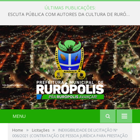
ÚLTIMAS PUBLICAÇÕES:
ESCUTA PÚBLICA COM AUTORES DA CULTURA DE RURÓPOLIS
MENU
»
»
Home
Licitações
INEXIGIBILIDADE DE LICITAÇÃO Nº
006/2021 (CONTRATAÇÃO DE PESSOA JURÍDICA PARA PRESTAÇÃO