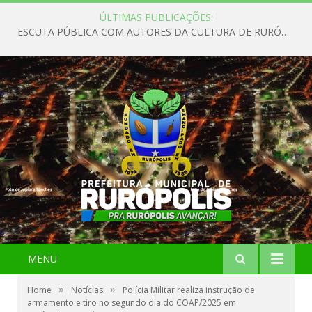
ÚLTIMAS PUBLICAÇÕES:
ESCUTA PÚBLICA COM AUTORES DA CULTURA DE RURÓPOLIS
MENU
»
»
Home
Notícias
Polícia Militar realiza instrução de
armamento e tiro no segundo dia do COAP/2025 em