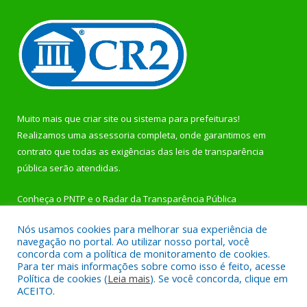
Muito mais que
criar site
ou
sistema para prefeituras
!
Realizamos uma
assessoria
completa, onde garantimos em
contrato que todas as exigências das
leis de transparência
pública
serão atendidas.
Conheça o
PNTP
e o
Radar da Transparência Pública
Nós usamos cookies para melhorar sua experiência de
navegação no portal. Ao utilizar nosso portal, você
concorda com a política de monitoramento de cookies.
Para ter mais informações sobre como isso é feito, acesse
Todos os direitos reservados a Prefeitura Municipal de
Política de cookies (
Leia mais
). Se você concorda, clique em
Rurópolis.
ACEITO.