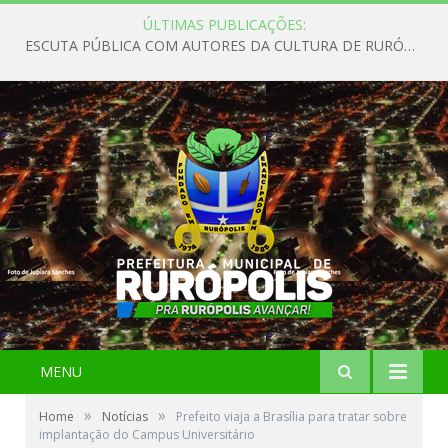
ÚLTIMAS PUBLICAÇÕES:
ESCUTA PÚBLICA COM AUTORES DA CULTURA DE RURÓPOLIS
MENU
»
»
Home
Notícias
Prefeito viaja a Brasília para tratar sobre
implantação do Campus Universitário