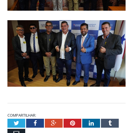
COMPARTILHAR:
Twitter
Facebook
Google+
Pinterest
LinkedIn
Tumblr
Email