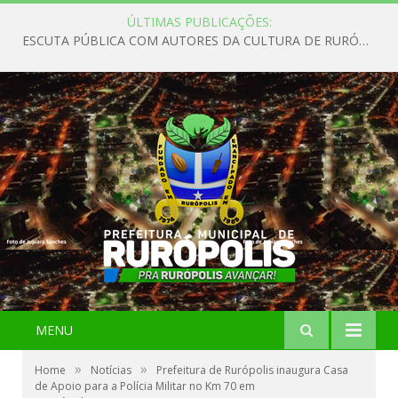
ÚLTIMAS PUBLICAÇÕES:
ESCUTA PÚBLICA COM AUTORES DA CULTURA DE RURÓPOLIS
MENU
»
»
Home
Notícias
Prefeitura de Rurópolis inaugura Casa
de Apoio para a Polícia Militar no Km 70 em