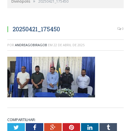
»
Divinópolis
20250421_175450
20250421_175450
0
POR
ANDREAGOBIRAGOB
EM
22 DE ABRIL DE 2025
COMPARTILHAR:
Twitter
Facebook
Google+
Pinterest
LinkedIn
Tumblr