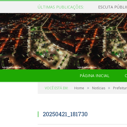
ÚLTIMAS PUBLICAÇÕES:
ESCUTA PÚBLI
PÁGINA INICIAL
O
»
»
VOCÊ ESTÁ EM:
Home
Notícias
Prefeitu
20250421_181730