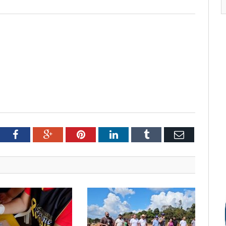
tter
Facebook
Google+
Pinterest
LinkedIn
Tumblr
Email