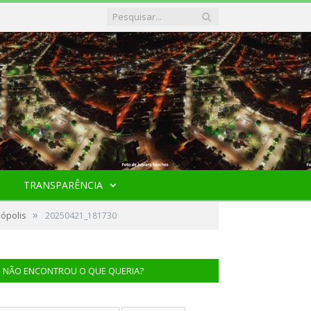
TRANSPARÊNCIA
»
nópolis
20250421_181730
NÃO ENCONTROU O QUE QUERIA?