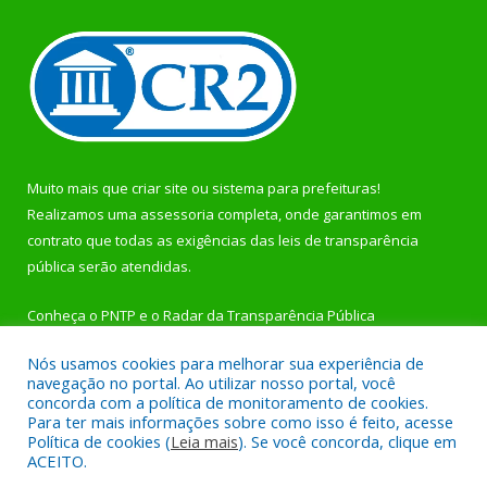
Muito mais que
criar site
ou
sistema para prefeituras
!
Realizamos uma
assessoria
completa, onde garantimos em
contrato que todas as exigências das
leis de transparência
pública
serão atendidas.
Conheça o
PNTP
e o
Radar da Transparência Pública
Nós usamos cookies para melhorar sua experiência de
navegação no portal. Ao utilizar nosso portal, você
concorda com a política de monitoramento de cookies.
Para ter mais informações sobre como isso é feito, acesse
Todos os direitos reservados a Prefeitura Municipal de
Política de cookies (
Leia mais
). Se você concorda, clique em
Rurópolis.
ACEITO.