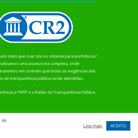
uito mais que
criar site
ou
sistema para prefeituras
!
ealizamos uma
assessoria
completa, onde
arantimos em contrato que todas as exigências das
eis de transparência pública
serão atendidas.
onheça o
PNTP
e o
Radar da Transparência Pública
a de
te
Acessar Área Administrativa
Acessar Webmail
ACEITO
Leia mais