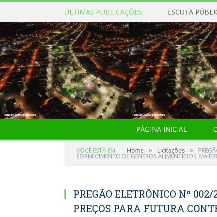
ÚLTIMAS PUBLICAÇÕES:
ESCUTA PÚBLI
PÁGINA INICIAL
O
»
»
VOCÊ ESTÁ EM:
Home
Licitações
PREGÃ
FORNECIMENTO DE GÊNEROS ALIMENTÍCIOS, MATERI
PREGÃO ELETRÔNICO Nº 002/
PREÇOS PARA FUTURA CONT