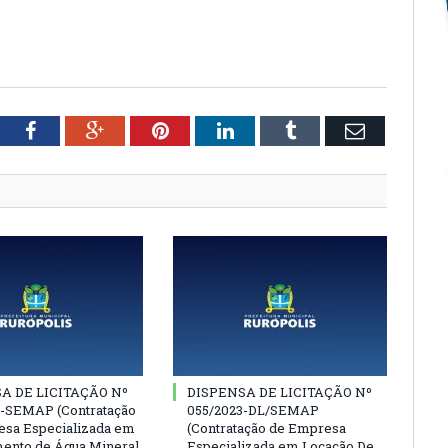
tter
Facebook
Google+
Pinterest
LinkedIn
Tumblr
Email
A DE LICITAÇÃO Nº
DISPENSA DE LICITAÇÃO Nº
3-SEMAP (Contratação
055/2023-DL/SEMAP
sa Especializada em
(Contratação de Empresa
ento de Água Mineral,
Especializada em Locação De