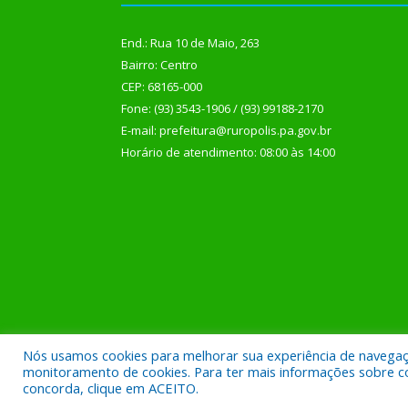
End.: Rua 10 de Maio, 263
Bairro: Centro
CEP: 68165-000
Fone: (93) 3543-1906 / (93) 99188-2170
E-mail: prefeitura@ruropolis.pa.gov.br
Horário de atendimento: 08:00 às 14:00
Nós usamos cookies para melhorar sua experiência de navegação
Todos os direitos reservados a Prefeitura Municipal
monitoramento de cookies. Para ter mais informações sobre como
concorda, clique em ACEITO.