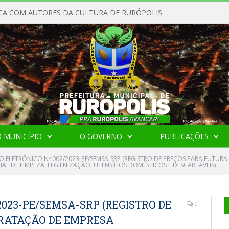
CA COM AUTORES DA CULTURA DE RURÓPOLIS
 MUNICÍPIO
O GOVERNO
PUBLICAÇÕES
O ELETRÔNICO Nº 002/2023-PE/SEMSA-SRP (REGISTRO DE PREÇOS PARA FUTUR
AL DE LIMPEZA, HIGIENIZAÇÃO, UTENSÍLIOS DOMÉSTICOS E DESCARTÁVEIS)
2023-PE/SEMSA-SRP (REGISTRO DE
0
RATAÇÃO DE EMPRESA