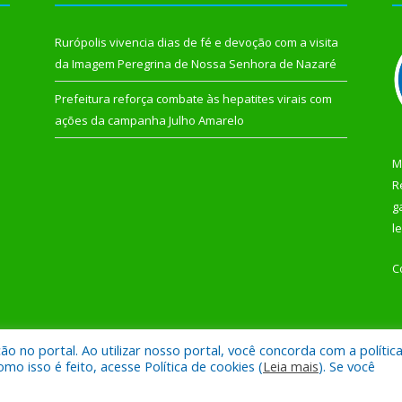
Rurópolis vivencia dias de fé e devoção com a visita
da Imagem Peregrina de Nossa Senhora de Nazaré
Prefeitura reforça combate às hepatites virais com
ações da campanha Julho Amarelo
M
R
g
l
C
 no portal. Ao utilizar nosso portal, você concorda com a polític
 de Rurópolis.
Mapa do Si
 isso é feito, acesse Política de cookies (
Leia mais
). Se você