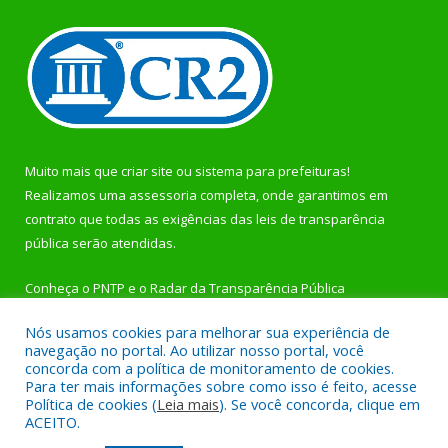
Muito mais que
criar site
ou
sistema para prefeituras
!
Realizamos uma
assessoria
completa, onde garantimos em
contrato que todas as exigências das
leis de transparência
pública
serão atendidas.
Conheça o
PNTP
e o
Radar da Transparência Pública
Nós usamos cookies para melhorar sua experiência de
navegação no portal. Ao utilizar nosso portal, você
concorda com a política de monitoramento de cookies.
Para ter mais informações sobre como isso é feito, acesse
Todos os direitos reservados a Prefeitura Municipal de
Política de cookies (
Leia mais
). Se você concorda, clique em
Rurópolis.
ACEITO.